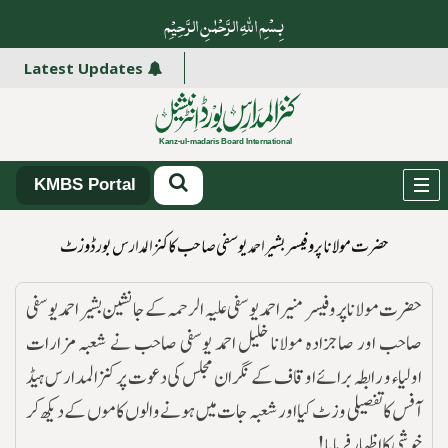
بِسْمِ اللہِ الرَّحْمٰنِ الرَّ حِیْمِ
Latest Updates
KMBS Portal
حضرت مولانا پروفیسر بشیر احمد یوسفی صاحب كا کنزالمدارس بورڈ وزٹ
حضرت مولانا پروفیسر منیر احمد یوسفی علیہ الرحمہ کے جانشین بشیر احمد یوسفی
صاحب اور صاجزادہ مولانا خلیل احمد یوسفی صاحب نے شعبہ مزارات
اولیاء و رابطہ برائے اوقاف کے نگران مجلس کی دعوت پر کنزالمدارس ہیڈ
آفس کا تفصیلی وزٹ کیا اور شعبہ جات میں ہونے والوں کاموں کے دیکھ کر
خوشی کا اظہار فرمایا !