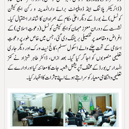
(ڈائریکٹر پلاننگ اینڈ ڈویلپمنٹ برائے دارالمدینہ و رکن ایجوکیشن
کونسل) نے بورڈ کے دیگر اعلیٰ حکام کے ہمراہ ان کا شاندار استقبال کیا۔
نشست کے دوران معزز مہمان کو ایجوکیشن کونسل (دعوتِ اسلامی) کے
اغراض و مقاصد پر تفصیلی بریفنگ دی گئی، جس میں خاص طور پر دعوتِ
اسلامی کے تحت چلنے والے اسکول سسٹم، کالج نیٹ ورک اور دیگر جاری
تعلیمی منصوبوں کو اجاگر کیا گیا۔ بعد ازاں، ڈاکٹر طاہر شہزاد نے کنز
المدارس بورڈ کے مختلف آپریشنل شعبہ جات کا معائنہ کیا اور ادارے کے
تعلیمی و انتظامی معیار کو سراہتے ہوئے اپنے تاثرات کا اظہار کیا۔