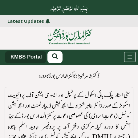
بِسْمِ اللہِ الرَّحْمٰنِ الرَّ حِیْمِ
Latest Updates
KMBS Portal
ڈاکٹر طاہر شہزاد کا کنز المدارس بورڈ کا دورہ
سٹی اسٹار پبلک ہائی اسکول کے پرنسپل اور ایسوسی ایشن آف پرائیویٹ
اسکولز کے صدر ڈاکٹر طاہر شہزاد نے ایجوکیشن ڈیپارٹمنٹ اور ایجوکیشن
کونسل (دعوتِ اسلامی) کی خصوصی دعوت پر کنز المدارس بورڈ کے ہیڈ
آفس کا دورہ کیا۔
مرکزی دفتر آمد پر پروفیسر جاوید اسلم باجوہ
(رجسٹرار DMIU و رکن ایجوکیشن کونسل) اور ڈاکٹر عثمان ممتاز