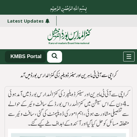
بِسْمِ اللہِ الرَّحْمٰنِ الرَّ حِیْمِ
Latest Updates
KMBS Portal
کراچی سے آئی ٹی ماہرین اور سینئر ڈویلپرز کی کنز المدارس بورڈ میں آمد
کراچی سے آئی ٹی ماہرین اور سینئر ڈویلپرز کی کنز المدارس بورڈ میں آمد ہوئی
۔4 دن کے اس سیشن میں کنز المدراس بورڈ کے سافٹ وئیر کے حوالے
سے تفصیلی مشاورت ہوئی ، اہم امور کی ڈویلپمنٹ کی گئی ، سافٹ وئیر سے
متعلقہ مسائل کو حل کیا گیااورآئندہ کے اہداف طے کیے گئے۔