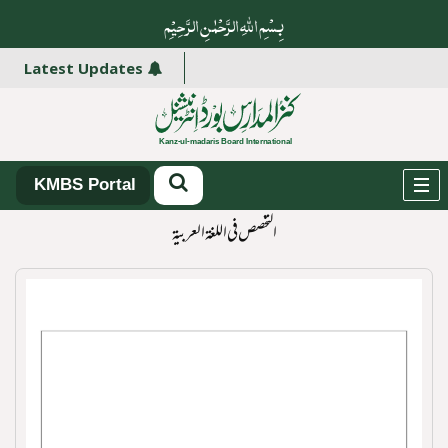
بِسْمِ اللہِ الرَّحْمٰنِ الرَّ حِیْمِ
کنز المدارس
Latest Updates
KMBS Portal
التخصص في اللغة العربية